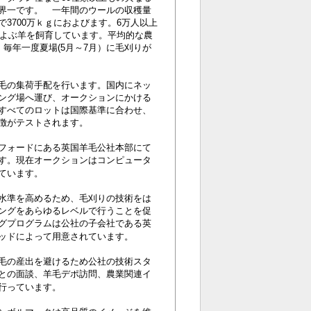
界一です。 一年間のウールの収穫量
3700万ｋｇにおよびます。6万人以上
およぶ羊を飼育しています。平均的な農
、毎年一度夏場(5月～7月）に毛刈りが
毛の集荷手配を行います。国内にネッ
ング場へ運び、オークションにかける
すべてのロットは国際基準に合わせ、
徴がテストされます。
フォードにある英国羊毛公社本部にて
す。現在オークションはコンピュータ
ています。
水準を高めるため、毛刈りの技術をは
ングをあらゆるレベルで行うことを促
グプログラムは公社の子会社である英
ッドによって用意されています。
毛の産出を避けるため公社の技術スタ
との面談、羊毛デポ訪問、農業関連イ
行っています。