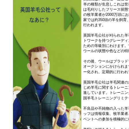
羊の種類が生息しこれは世
は毛刈りしたフリース状態で
の牧羊業者が2000万頭に
家では約350頭の羊を飼育
行われます。
英国羊毛公社が刈られた羊
トワークを持つグレーディ
ための等級別にわけます。
ウールの状態や色などの特
その後、ウールはブラッド
オークションにかけられま
ー化され、定期的に行われ
英国羊毛公社は
羊毛関連の
じめ羊毛に関するトレーニ
進しています。トレーニン
国羊毛トレーニングリミテ
不良品や不純物の入った羊
ッフは情報収集、牧羊業者
ベントへの参加を積極的に