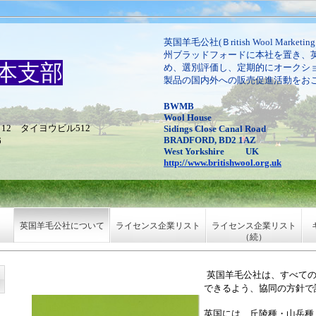
英国羊毛公社(Ｂritish Wool Mark
州ブラッドフォードに本社を置き、
本支部
め、選別評価し、定期的にオークシ
製品の国内外への販売促進活動をお
BWMB
Wool House
－12 タイヨウビル512
Sidings Close
Canal Road
BRADFORD, BD2 1AZ
6
West Yorkshire
UK
http://www.britishwool.org.uk
英国羊毛公社について
ライセンス企業リスト
ライセンス企業リスト
（続）
英国羊毛公社は、すべて
できるよう、協同の方針で
英国には、丘陵種・山岳種